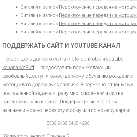
Виталий
к записи
Переключение передач на мотоцик
Виталий
к записи
Переключение передач на мотоцик
Виталий
к записи
Переключение передач на мотоцик
Виталий
к записи
Переключение передач на мотоцик
ПОДДЕРЖАТЬ САЙТ И YOUTUBE КАНАЛ
Привет! Цель данного сайта moto-control.ru и
youtube-
канала Mr.Puff
— предоставить всем желающим
свободный доступ к качественному обучению вождению
мотоцикла в дорожных условиях. Я серьезно отношусь к
поставленной задаче и трачу много времени и сил на
развитие канала и сайта. Поддержать меня в этом
начинании можно через эту форму или по номеру карты:
5536 9139 0465 4296
(Получатель: Андрей Юрьевич Б.)