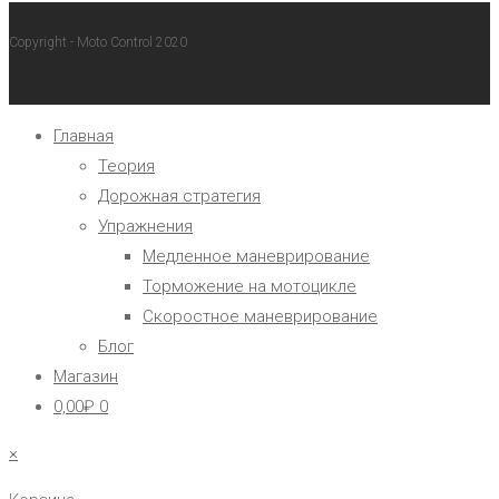
Copyright - Moto Control 2020
Главная
Теория
Дорожная стратегия
Упражнения
Медленное маневрирование
Торможение на мотоцикле
Скоростное маневрирование
Блог
Магазин
0,00
₽
0
×